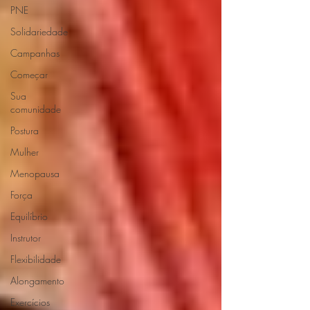
PNE
Solidariedade
Campanhas
Começar
Sua
comunidade
Postura
Mulher
Menopausa
Força
Equilíbrio
Instrutor
Flexibilidade
Alongamento
Exercícios