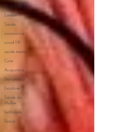
Ansiedade
Estresse
Saúde
coronavírus
covid-19
saúde mental
Core
Acupuntura
Dor crônica
Escoliose
Saúde da
Mulher
Fertilidade
Fáscia