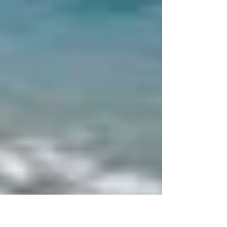
Pilates que também podem ser úteis no dia a dia. Veja
agora os outros três...