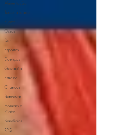
Alimentação
Terceira idade
Pilates
Ossos
Dor
Esportes
Doenças
Gestação
Estresse
Crianças
Bem-estar
Homens e
Pilates
Benefícios
RPG