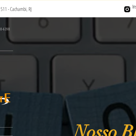
I
511 - Cachambi, RJ
78-6398
Nosso B