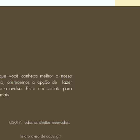
que você conheça melhor o nosso
lho, oferecemos a opção de fazer
ula avulsa. Entre em contato para
 mais.
@2017. Todos os direitos reservados.
Leia o aviso de copyright