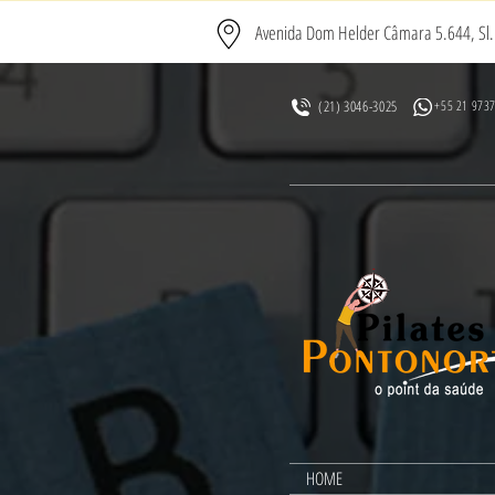
Avenida Dom Helder Câmara 5.644, Sl. 
(21) 3046-3025
+55 21 973
HOME