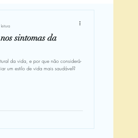
ampanhas
Começar
leitura
s nos sintomas da
bilidade
Alongamento
ural da vida, e por que não considerá-
iar um estilo de vida mais saudável?