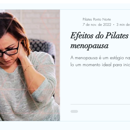
s
Benefícios
RPG
PNE
Solidariedade
C
Pilates Ponto Norte
7 de nov. de 2022
3 min de 
Efeitos do Pilate
Menopausa
Força
Equilíbrio
Instrutor
Flexi
menopausa
A menopausa é um estágio nat
lo um momento ideal para inic