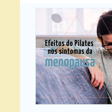
Crianças
Bem-estar
Homens e Pilate
Sua comunidade
Postura
Mulher
Exercícios
Ansiedade
Estresse