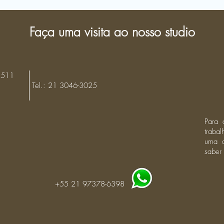
Faça uma visita ao nosso studio
 511
Tel.: 21 3046-3025
Para 
traba
uma a
saber
+55 21 97378-6398