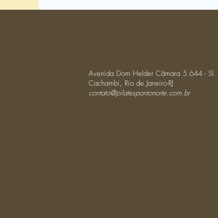
Avenida Dom Helder Câmara 5.644 - Sl.
Cachambi, Rio de Janeiro-RJ
contato@pilatespontonorte.com.br