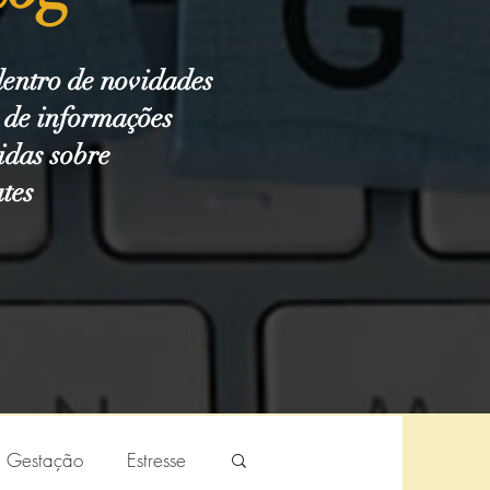
dentro de novidades
m de informações
idas sobre
ates
Gestação
Estresse