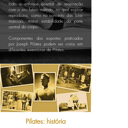
todo o enfoque oriental de respiração
com o seu futuro método, no qual expirar
reproduzia, como no conceito das lutas
marciais, maior estabilidade da parte
central do corpo.
Componentes dos esportes praticados
por Joseph Pilates podem ser vistos em
diferentes exercícios de Pilates.
Pilates: história