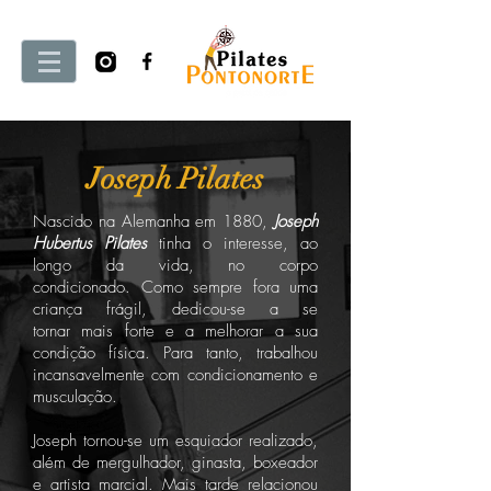
Joseph Pilates
Nascido na Alemanha em 1880,
Joseph
Hubertus Pilates
tinha o interesse, ao
longo da vida, no corpo
condicionado. Como sempre fora uma
criança frágil, dedicou-se a se
tornar mais forte e a melhorar a sua
condição física. Para tanto, trabalhou
incansavelmente com condicionamento e
musculação.
Joseph tornou-se um esquiador realizado,
além de mergulhador, ginasta, boxeador
e artista marcial. Mais tarde relacionou