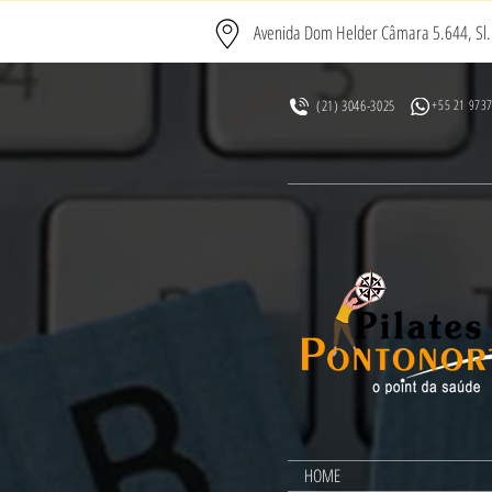
Avenida Dom Helder Câmara 5.644, Sl. 
(21) 3046-3025
+55 21 973
HOME