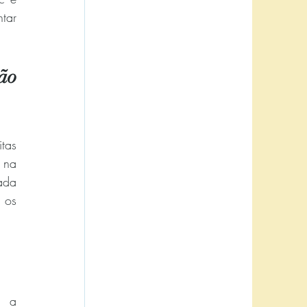
tar 
o 
as 
na 
da 
os 
 a 