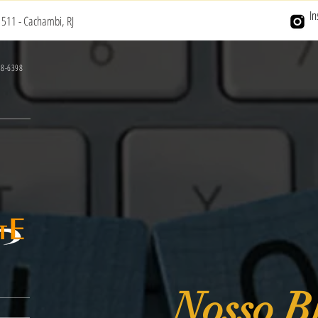
I
511 - Cachambi, RJ
78-6398
Nosso B