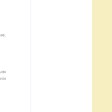
e, 
as 
os 