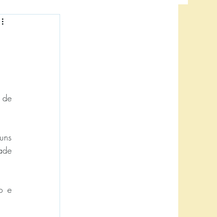
NE
usa
de 
Estresse
ns 
de 
 e 