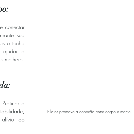
po:
e conectar 
urante sua 
os e tenha 
 ajudar a 
s melhores 
da:
Praticar a 
abilidade, 
Pilates promove a conexão entre corpo e mente
alívio do 