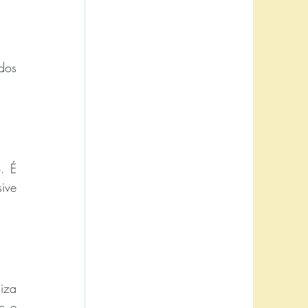
os 
 É 
ive 
iza 
 e 