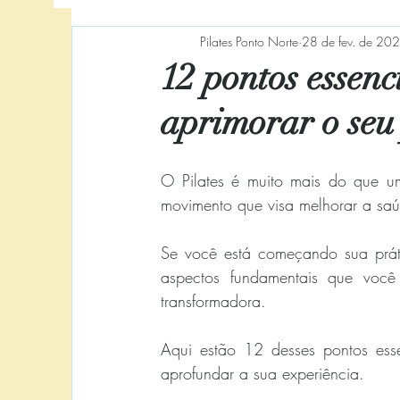
Pilates Ponto Norte
28 de fev. de 20
Gestação
Estresse
Crianças
Be
12 pontos essenc
aprimorar o seu
Solidariedade
Campanhas
Começa
O Pilates é muito mais do que um 
Força
Equilíbrio
Instrutor
Flexibi
movimento que visa melhorar a sa
Se você está começando sua prátic
aspectos fundamentais que você 
transformadora. 
Aqui estão 12 desses pontos esse
aprofundar a sua experiência.