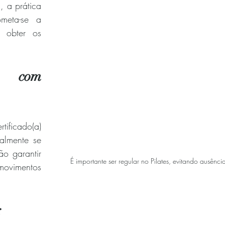
, a prática 
meta-se a 
 obter os 
 com 
tificado(a) 
lmente se 
o garantir 
É importante ser regular no Pilates, evitando ausênci
imentos 
: