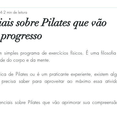
24
2 min de leitura
m-estar
Homens e Pilates
Benefícios
RPG
P
iais sobre Pilates que vão
 progresso
r
Sua comunidade
Postura
Mulher
Menopa
simples programa de exercícios físicos. É uma filosofia 
lidade
Alongamento
Exercícios
Ansiedade
úde do corpo e da mente. 
a de Pilates ou é um praticante experiente, existem algu
precisa saber para aproveitar ao máximo essa ativida
nciais sobre Pilates que vão aprimorar sua compreensão