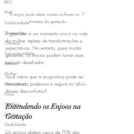
RPG
PNE
O enjoo pode afetar muitas mulheres no 1º 
trimestre da gestação
Solidariedade
Campanhas
A gravidez é um momento único na vida 
da mulher, repleto de transformações e 
Começar
expectativas. No entanto, para muitas 
Sua comunidade
gestantes, os enjoos podem tornar esse 
período desafiador.
Postura
Mulher
Você sabia que a acupuntura pode ser 
uma aliada poderosa e segura no alívio 
Menopausa
desses desconfortos?
Força
Equilíbrio
Entendendo os Enjoos na 
Instrutor
Gestação
Flexibilidade
Os enjoos afetam cerca de 70% das 