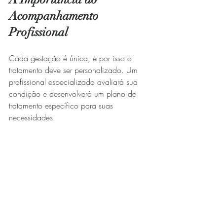
Acompanhamento 
Profissional
Cada gestação é única, e por isso o 
tratamento deve ser personalizado. Um 
profissional especializado avaliará sua 
condição e desenvolverá um plano de 
tratamento específico para suas 
necessidades.
A acupuntura representa uma opção 
segura e eficaz para gestantes que 
buscam alívio natural dos enjoos. Além 
de proporcionar conforto, contribui para 
uma experiência gestacional mais 
positiva e saudável.