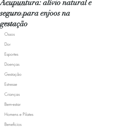
Acupuntura: alívio natural e
Alimentação
seguro para enjoos na
Terceira idade
gestação
Pilates
Ossos
Dor
Esportes
Doenças
Gestação
Estresse
Crianças
Bem-estar
Homens e Pilates
Benefícios