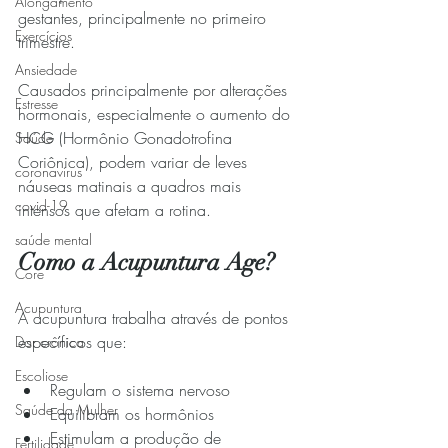
Alongamento
gestantes, principalmente no primeiro 
Exercícios
trimestre.
Ansiedade
Causados principalmente por alterações 
Estresse
hormonais, especialmente o aumento do 
HCG (Hormônio Gonadotrofina 
Saúde
Coriônica), podem variar de leves 
coronavírus
náuseas matinais a quadros mais 
covid-19
intensos que afetam a rotina.
saúde mental
Como a Acupuntura Age?
Core
Acupuntura
A acupuntura trabalha através de pontos 
específicos que:
Dor crônica
Escoliose
Regulam o sistema nervoso
Saúde da Mulher
Equilibram os hormônios
Estimulam a produção de 
Fertilidade