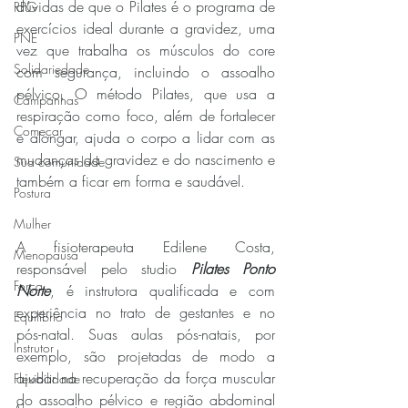
dúvidas de que o Pilates é o programa de 
RPG
exercícios ideal durante a gravidez, uma 
PNE
vez que trabalha os músculos do core 
Solidariedade
com segurança, incluindo o assoalho 
pélvico. O método Pilates, que usa a 
Campanhas
respiração como foco, além de fortalecer 
Começar
e alongar, ajuda o corpo a lidar com as 
mudanças da gravidez e do nascimento e 
Sua comunidade
também a ficar em forma e saudável.
Postura
Mulher
A fisioterapeuta Edilene Costa, 
Menopausa
responsável pelo studio 
Pilates Ponto 
Força
Norte
, é instrutora qualificada e com 
experiência no trato de gestantes e no 
Equilíbrio
pós-natal. Suas aulas pós-natais, por 
Instrutor
exemplo, são projetadas de modo a 
ajudar na recuperação da força muscular 
Flexibilidade
do assoalho pélvico e região abdominal 