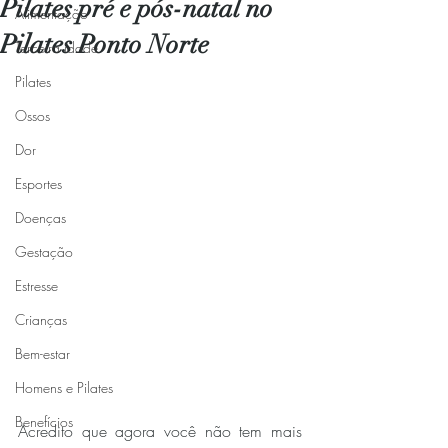
Pilates pré e pós-natal no
Alimentação
Pilates Ponto Norte
Terceira idade
Pilates
Ossos
Dor
Esportes
Doenças
Gestação
Estresse
Crianças
Bem-estar
Homens e Pilates
Benefícios
Acredito que agora você não tem mais 