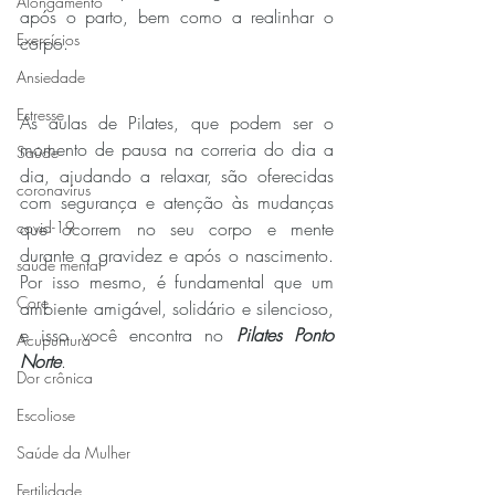
Alongamento
após o parto, bem como a realinhar o 
Exercícios
corpo.
Ansiedade
Estresse
As aulas de Pilates, que podem ser o 
momento de pausa na correria do dia a 
Saúde
dia, ajudando a relaxar, são oferecidas 
coronavírus
com segurança e atenção às mudanças 
covid-19
que ocorrem no seu corpo e mente 
durante a gravidez e após o nascimento. 
saúde mental
Por isso mesmo, é fundamental que um 
Core
ambiente amigável, solidário e silencioso, 
e isso você encontra no 
Pilates Ponto 
Acupuntura
Norte
.
Dor crônica
Escoliose
Saúde da Mulher
Fertilidade