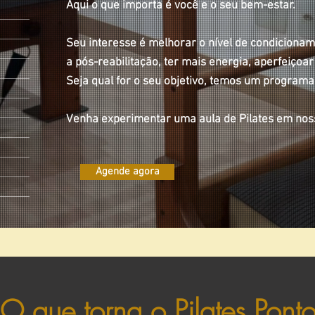
Aqui o que importa é você e o seu bem-estar.
Seu interesse é melhorar o nível de condicioname
a pós-reabilitação, ter mais energia, aperfeiçoar
Seja qual for o seu objetivo, temos um programa
Venha experimentar uma aula de Pilates em noss
Agende agora
O que torna o Pilates Pont