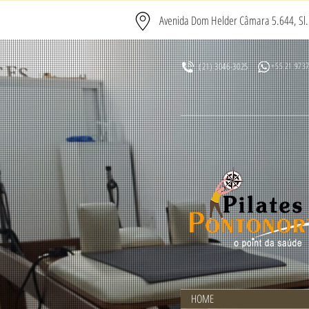
Avenida Dom Helder Câmara 5.644, Sl. 
(21) 3046-3025
+55 21 973
HOME