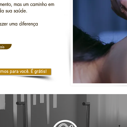
amento, mas um caminho em
 da sua saúde.
azer uma diferença
ais
mos para você. É grátis!