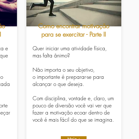
ão
Como encontrar motivação
I
para se exercitar - Parte II
ça e
Quer iniciar uma atividade física,
 que
mas falta ânimo?
Não importa o seu objetivo,
ão
o importante é preparar-se para
 cada
alcançar o que deseja.
Com disciplina, vontade e, claro, um
orte
pouco de diversão você vai ver que
meçar
fazer a motivação ecoar dentro de
você é mais fácil do que se imagina.