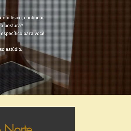
nto físico, continuar
 a postura?
 específico para você.
o estúdio.
o Norte