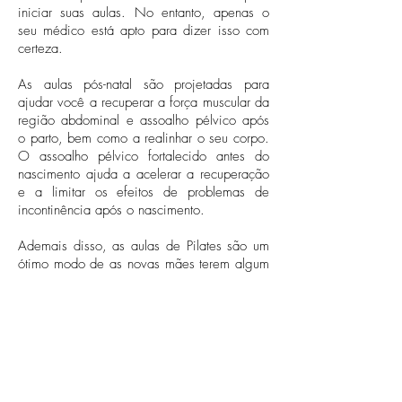
iniciar suas aulas. No entanto, apenas o
seu médico está apto para dizer isso com
certeza.
As aulas pós-natal são projetadas para
ajudar você a recuperar a força muscular da
região abdominal e assoalho pélvico após
o parto, bem como a realinhar o seu corpo.
O assoalho pélvico fortalecido antes do
nascimento ajuda a acelerar a recuperação
e a limitar os efeitos de problemas de
incontinência após o nascimento.
Ademais disso, as aulas de Pilates são um
ótimo modo de as novas mães terem algum
tempo para si mesma e se sentirem
energizadas.
Se você quiser saber mais sobre Pilates
para gestantes, entre em contato conosco.
No
Pilates Ponto Norte
, estamos
capacitados para orientar e receber você