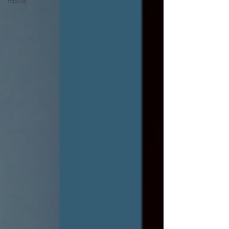
Fáscia