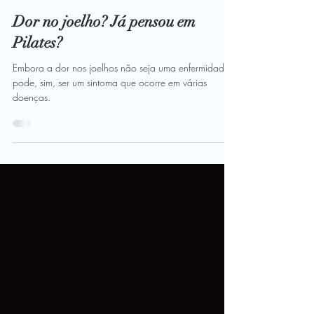
Pilates Ponto Norte
8 de nov. de 2021
3 min de leitura
Dor no joelho? Já pensou em
Pilates?
Embora a dor nos joelhos não seja uma enfermidade,
pode, sim, ser um sintoma que ocorre em várias
doenças.