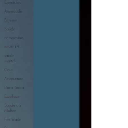
Exercícios
Ansiedade
Estresse
Saúde
coronavírus
covid-19
saúde
mental
Core
Acupuntura
Dor crônica
Escoliose
Saúde da
Mulher
Fertilidade