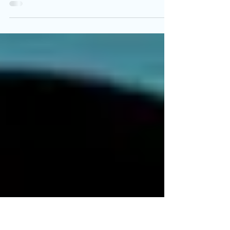
Um erro de quem sofre com osteoartrite é achar que
precisa descansar. Porém, é necessário se manter ativo
e fortalecer a musculatura.