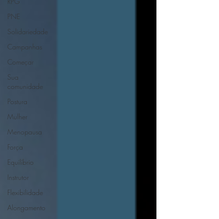
RPG
PNE
Solidariedade
Campanhas
Começar
Sua
comunidade
Postura
Mulher
Menopausa
Força
Equilíbrio
Instrutor
Flexibilidade
Alongamento