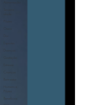
Alimentação
Terceira
idade
Pilates
Ossos
Dor
Esportes
Doenças
Gestação
Estresse
Crianças
Bem-estar
Homens e
Pilates
Benefícios